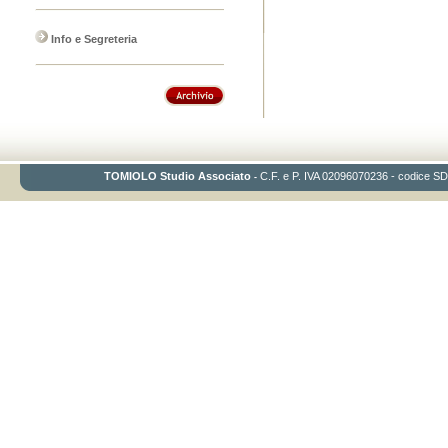
Info e Segreteria
TOMIOLO Studio Associato
C.F. e P. IVA 02096070236 - codice SDI:
-