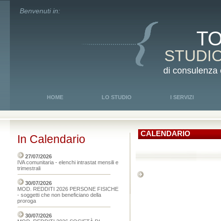
Benvenuti in:
T
STUDI
di consulenza 
HOME
LO STUDIO
I SERVIZI
CALENDARIO
In Calendario
27/07/2026
IVA comunitaria - elenchi intrastat mensili e
trimestrali
30/07/2026
MOD. REDDITI 2026 PERSONE FISICHE
- soggetti che non beneficiano della
proroga
30/07/2026